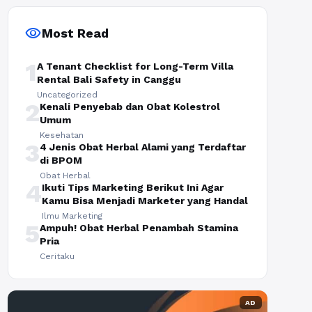
visibility
Most Read
1
A Tenant Checklist for Long-Term Villa
Rental Bali Safety in Canggu
Uncategorized
2
Kenali Penyebab dan Obat Kolestrol
Umum
Kesehatan
3
4 Jenis Obat Herbal Alami yang Terdaftar
di BPOM
Obat Herbal
4
Ikuti Tips Marketing Berikut Ini Agar
Kamu Bisa Menjadi Marketer yang Handal
Ilmu Marketing
5
Ampuh! Obat Herbal Penambah Stamina
Pria
Ceritaku
AD