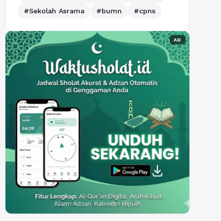
#Sekolah Asrama
#bumn
#cpns
AD