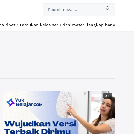
search
Temukan kelas seru dan materi lengkap hanya di YukBelajar.com. 
AD