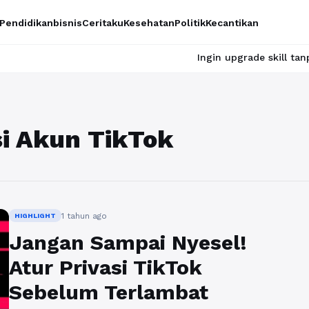
Pendidikan
bisnis
Ceritaku
Kesehatan
Politik
Kecantikan
Ingin upgrade skill tanpa ribet? 
si Akun TikTok
1 tahun ago
HIGHLIGHT
Jangan Sampai Nyesel!
Atur Privasi TikTok
Sebelum Terlambat