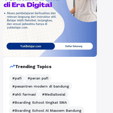
trending_up
Trending Topics
#pafi
#peran pafi
#pesantren modern di bandung
#ahli farmasi
#MediaSosial
#Boarding School tingkat SMA
#Boarding School Al Masoem Bandung