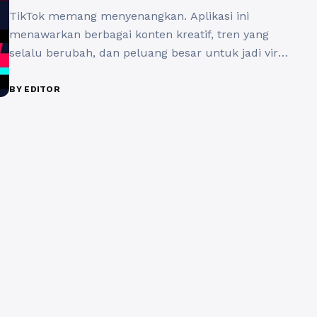
TikTok memang menyenangkan. Aplikasi ini
menawarkan berbagai konten kreatif, tren yang
selalu berubah, dan peluang besar untuk jadi viral
hanya dalam semalam. Namun di balik keseruan
itu, ada sisi lain yang tidak boleh diabaikan: privasi.
BY EDITOR
Di era digital seperti sekarang, menjaga keamanan
data pribadi adalah hal yang sangat penting.
Terlalu banyak kasus di mana pengguna ...
Baca
Selengkapnya