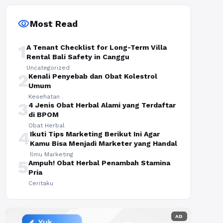
visibility
Most Read
1
A Tenant Checklist for Long-Term Villa
Rental Bali Safety in Canggu
Uncategorized
2
Kenali Penyebab dan Obat Kolestrol
Umum
Kesehatan
3
4 Jenis Obat Herbal Alami yang Terdaftar
di BPOM
Obat Herbal
4
Ikuti Tips Marketing Berikut Ini Agar
Kamu Bisa Menjadi Marketer yang Handal
Ilmu Marketing
5
Ampuh! Obat Herbal Penambah Stamina
Pria
Ceritaku
AD