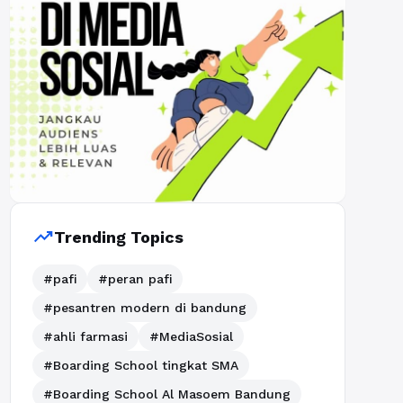
trending_up
Trending Topics
#pafi
#peran pafi
#pesantren modern di bandung
#ahli farmasi
#MediaSosial
#Boarding School tingkat SMA
#Boarding School Al Masoem Bandung