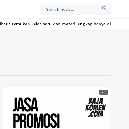
search
kan kelas seru dan materi lengkap hanya di YukBelajar.com. Mula
AD