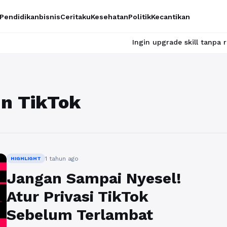
Pendidikan
bisnis
Ceritaku
Kesehatan
Politik
Kecantikan
Ingin upgrade skill tanpa ribet? Temu
un TikTok
1 tahun ago
HIGHLIGHT
Jangan Sampai Nyesel!
Atur Privasi TikTok
Sebelum Terlambat