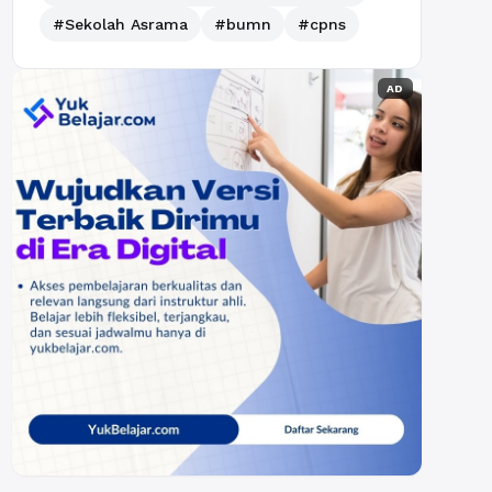
#Sekolah Asrama
#bumn
#cpns
AD