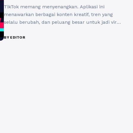
TikTok memang menyenangkan. Aplikasi ini
menawarkan berbagai konten kreatif, tren yang
selalu berubah, dan peluang besar untuk jadi viral
hanya dalam semalam. Namun di balik keseruan
itu, ada sisi lain yang tidak boleh diabaikan: privasi.
BY EDITOR
Di era digital seperti sekarang, menjaga keamanan
data pribadi adalah hal yang sangat penting.
Terlalu banyak kasus di mana pengguna ...
Baca
Selengkapnya