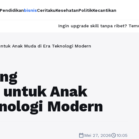
Pendidikan
bisnis
Ceritaku
Kesehatan
Politik
Kecantikan
Ingin upgrade skill tanpa ribet? Temukan kelas seru dan 
untuk Anak Muda di Era Teknologi Modern
ang
 untuk Anak
nologi Modern
calendar_today
schedule
Mei 27, 2026
10:05