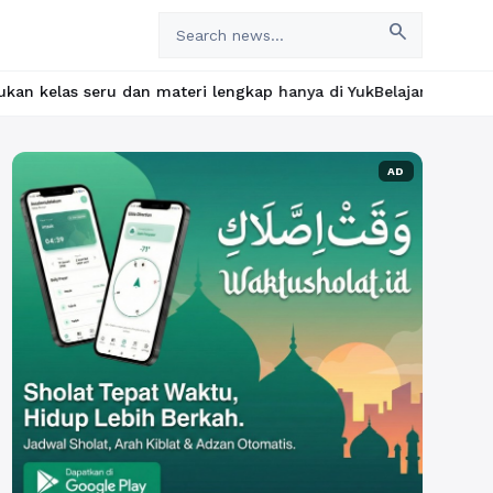
search
materi lengkap hanya di YukBelajar.com. Mulai langkah suksesmu h
AD