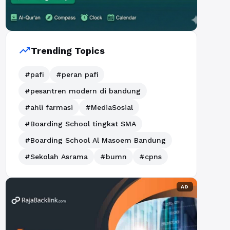
trending_up
Trending Topics
#pafi
#peran pafi
#pesantren modern di bandung
#ahli farmasi
#MediaSosial
#Boarding School tingkat SMA
#Boarding School Al Masoem Bandung
#Sekolah Asrama
#bumn
#cpns
AD